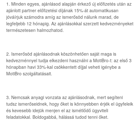
1. Minden egyes, ajánlásod alapján érkező új előfizetés után az
ajánlott partner előfizetési díjának 15%-át automatikusan
jóváírjuk számodra amíg az ismerősöd nálunk marad, de
legfeljebb 12 hónapig. Az ajánlásokkal szerzett kedvezményeket
természetesen halmozhatod.
2. Ismerősöd ajánlásodnak köszönhetően saját maga is
kedvezménnyel tudja elkezdeni használni a MotiBro-t: az első 3
hónapban havi 33%-kal csökkentett díjjal veheti igénybe a
MotiBro szolgáltatásait.
3. Nemcsak anyagi vonzata az ajánlásodnak, mert segíteni
tudsz ismerőseidnek, hogy őket is könnyebben érjék el ügyfeleik
és kevesebb idejük menjen el az ismétlődő ügyviteli
feladatokkal. Boldogabbá, hálássá tudod tenni őket.