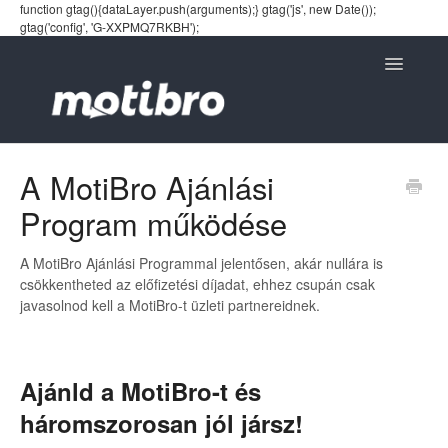
function gtag(){dataLayer.push(arguments);} gtag('js', new Date());
gtag('config', 'G-XXPMQ7RKBH');
Toggle
Navigatio
A MotiBro Ajánlási
Program működése
A MotiBro Ajánlási Programmal jelentősen, akár nullára is
csökkentheted az előfizetési díjadat, ehhez csupán csak
javasolnod kell a MotiBro-t üzleti partnereidnek.
Ajánld a MotiBro-t és
háromszorosan jól jársz!