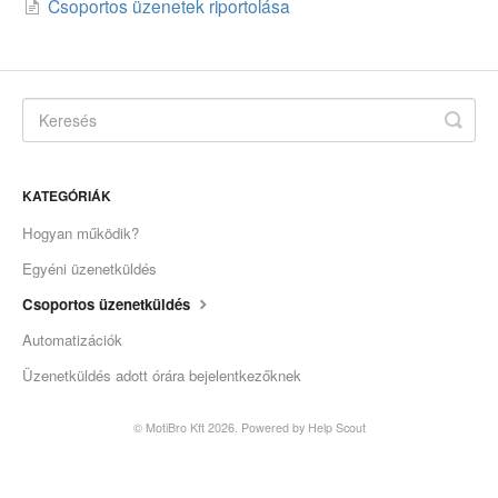
Csoportos üzenetek riportolása
KATEGÓRIÁK
Hogyan működik?
Egyéni üzenetküldés
Csoportos üzenetküldés
Automatizációk
Üzenetküldés adott órára bejelentkezőknek
© MotiBro Kft 2026.
Powered by
Help Scout