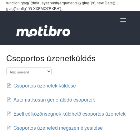
function gtag(){dataLayer.push(arguments);} gtag('js', new Date());
gtag('config', 'G-XXPMQ7RKBH');
Toggle
Navigatio
Csoportos üzenetküldés
Csoportos üzenetek küldése
Automatikusan generálódó csoportok
Eseti célközönségnek küldhető csoportos üzenetek
Csoportos üzeneted megszemélyesítése