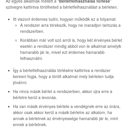
Az egyes alkalmak mellett a “
Bérletfelhasználás törlése
”
szövegre kattintva törölheted a bérletfelhasználást a bérleten.
Itt viszont érdemes tudni, hogyan működik ez a folyamat:
A rendszer arra törekszik, hogy ne maradjon tartozás a
rendszerben.
Korábban már volt szó arról is, hogy két érvényes bérlet
esetén a rendszer mindig abból von le alkalmat amelyik
hamarabb jár le, mivel ezt érdemes hamarabb
felhasználni.
Így a bérletfelhasználás törlésére kattintva a rendszer
keresni fogja, hogy a törölt alkalmat mely bérleten tudja
jóváírni.
Ha nincs másik bérlet a rendszerben, akkor újra erre a
bérletre kerül a levonás.
Ha van másik érvényes bérlete a vendégnek erre az órára,
akkor csak akkor kerül a másik bérletre az alkalom, ha
annak a bérletnek az érvényessége hamarabb jár le, mint
ennek a bérletnek.