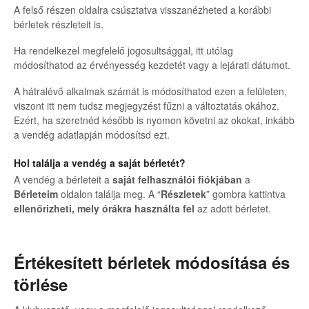
A felső részen oldalra csúsztatva visszanézheted a korábbi
bérletek részleteit is.
Ha rendelkezel megfelelő jogosultsággal, itt utólag
módosíthatod az érvényesség kezdetét vagy a lejárati dátumot.
A hátralévő alkalmak számát is módosíthatod ezen a felületen,
viszont itt nem tudsz megjegyzést fűzni a változtatás okához.
Ezért, ha szeretnéd később is nyomon követni az okokat, inkább
a vendég adatlapján módosítsd ezt.
Hol találja a vendég a saját bérletét?
A vendég a bérleteit a
saját felhasználói fiókjában
a
Bérleteim
oldalon találja meg. A “
Részletek
” gombra kattintva
ellenőrizheti, mely órákra használta fel
az adott bérletet.
Értékesített bérletek módosítása és
törlése