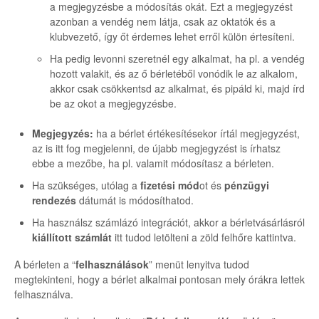
a megjegyzésbe a módosítás okát. Ezt a megjegyzést
azonban a vendég nem látja, csak az oktatók és a
klubvezető, így őt érdemes lehet erről külön értesíteni.
Ha pedig levonni szeretnél egy alkalmat, ha pl. a vendég
hozott valakit, és az ő bérletéből vonódik le az alkalom,
akkor csak csökkentsd az alkalmat, és pipáld ki, majd írd
be az okot a megjegyzésbe.
Megjegyzés:
ha a bérlet értékesítésekor írtál megjegyzést,
az is itt fog megjelenni, de újabb megjegyzést is írhatsz
ebbe a mezőbe, ha pl. valamit módosítasz a bérleten.
Ha szükséges, utólag a
fizetési mód
ot és
pénzügyi
rendezés
dátumát is módosíthatod.
Ha használsz számlázó integrációt, akkor a bérletvásárlásról
kiállított számlát
itt tudod letölteni a zöld felhőre kattintva.
A bérleten a “
felhasználások
” menüt lenyitva tudod
megtekinteni, hogy a bérlet alkalmai pontosan mely órákra lettek
felhasználva.