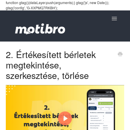
function gtag(){dataLayer.push(arguments);} gtag('js', new Date());
gtag('config', 'G-XXPMQ7RKBH');
Toggle
Navigatio
2. Értékesített bérletek
megtekintése,
szerkesztése, törlése