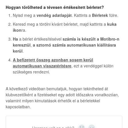
Hogyan törölheted a tévesen értékesített bérletet?
Nyisd meg a
vendég adatlapját
. Kattints a
Bérletek
fülre.
Keresd meg a törölni kívánt bérletet, majd kattints a
kuka
ikon
ra.
Ha
a bérlet értékesítésével
számla is készült a Motibro-n
keresztül
,
a sztornó számla automatikusan kiállításra
kerül
.
A befizetett összeg azonban sosem kerül
automatikusan visszatérítésre
, ezt a vendéggel külön
szükséges rendezni.
A következő videóban bemutatjuk, hogyan tekintheted át
klubvezetőként a fizetéseket egy adott időszakra vonatkozóan,
valamint milyen kimutatások érhetők el a bérletekkel
kapcsolatban.