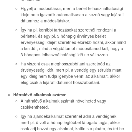
Figyelj a módosításra, mert a bérlet felhasználhatósági
ideje nem igazodik automatikusan a kezdő vagy lejárati
dátumhoz a módosításkor.
Így ha pl. korábbi tartozásokat szeretnél rendezni a
bérlettel, és egy pl. 3 hónapig érvényes bérlet
érvényességi idejét szeretnéd előrébb hozni, akkor mind
a kezdő-, mind a végdátumot módosítanod kell, hogy a
3 hónapos felhasználhatósági idő ne változzon.
Ha viszont csak meghosszabbítani szeretnéd az
érvényességi időt, mert pl. a vendég egy sérülés miatt
egy ideig nem tudja igénybe venni az alkalmait, akkor
elég csak a lejárati dátumot hosszabbítani.
Hátralévő alkalmak száma:
A hátralévő alkalmak számát növelheted vagy
csökkentheted.
Így ha ajándékalkalmat szeretnél adni a vendégnek,
mert pl. ő volt a hónap legtöbbet látogató tagja, akkor
csak adj hozzá egy alkalmat, kattints a pipára, és írd be