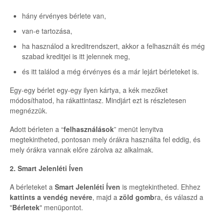
hány érvényes bérlete van,
van-e tartozása,
ha használod a kreditrendszert, akkor a felhasznált és még
szabad kreditjei is itt jelennek meg,
és itt találod a még érvényes és a már lejárt bérleteket is.
Egy-egy bérlet egy-egy ilyen kártya, a kék mezőket
módosíthatod, ha rákattintasz. Mindjárt ezt is részletesen
megnézzük.
Adott bérleten a “
felhasználások
” menüt lenyitva
megtekintheted, pontosan mely órákra használta fel eddig, és
mely órákra vannak előre zárolva az alkalmak.
2. Smart Jelenléti Íven
A bérleteket a
Smart Jelenléti Íven
is megtekintheted. Ehhez
kattints a vendég nevére
, majd a
zöld gomb
ra, és válaszd a
"
Bérletek
" menüpontot.