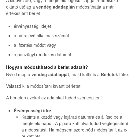
A klubvezető, vagy a megfelelő jogosultsággal rendelkező
oktató utólag a
vendég adatlapján
módosíthatja a már
értékesített bérlet
érvényességi idejét
a hátralévő alkalmak számát
a fizetési módot vagy
a pénzügyi rendezés dátumát
Hogyan módosíthatod a bérlet adatait?
Nyisd meg a
vendég adatlapját
, majd kattints a
Bérletek
fülre.
Válaszd ki a módosítani kívánt bérletet.
A bérleten ezeket az adatokat tudod szerkeszteni:
Érvényességi idő:
Kattints a kezdő vagy lejárati dátumra és állítsd be a
megfelelő napot. A pipára kattintva tudod véglegesíteni
a módosítást. Ha mégsem szeretnéd módosítani, az x-
re kattints.