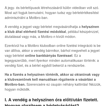
A jegy- és bérlettípusok létrehozásáról külön videóban volt szó.
Most azt fogjuk bemutatni, hogyan tudsz egy bérletértékesítést
adminisztrálni a Motibro-ban.
A vendég a jegyet vagy bérletet megvásárolhatja a
helyszínen
a klub által elérhető fizetési módokkal
, például készpénzzel,
átutalással vagy más, a Motibro-n kívüli módon.
Ezenkívül ha a Motibro klubodban online fizetési integráció is be
van állítva, akkor a vendég bármikor, bárhol megveheti a jegyet
vagy bérletet
online bankkártyás fizetéssel
. Ez a
legegyszerűbb, mert ilyenkor minden automatikusan történik: a
vendég fizet, és a bérlet egyből bekerül a rendszerbe.
Ha a fizetés a helyszínen történik, akkor az oktatónak vagy
a klubvezetőnek kell manuálisan rögzítenie a vásárlást a
Motibro-ban.
Szerencsére ez csupán néhány kattintás! Nézzük,
hogyan működik.
I. A vendég a helyszínen óra előtt/után fizetett.
Hogyan rögzítsem a bérletvásárlást?