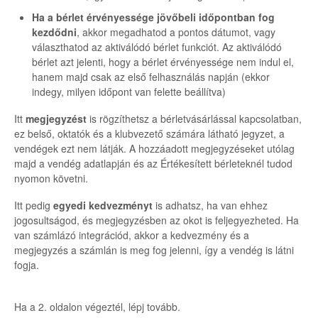
Ha a bérlet érvényessége jövőbeli időpontban fog
kezdődni
, akkor megadhatod a pontos dátumot, vagy
választhatod az aktiválódó bérlet funkciót. Az aktiválódó
bérlet azt jelenti, hogy a bérlet érvényessége nem indul el,
hanem majd csak az első felhasználás napján (ekkor
indegy, milyen időpont van felette beállítva)
Itt
megjegyzést
is rögzíthetsz a bérletvásárlással kapcsolatban,
ez belső, oktatók és a klubvezető számára látható jegyzet, a
vendégek ezt nem látják. A hozzáadott megjegyzéseket utólag
majd a vendég adatlapján és az Értékesített bérleteknél tudod
nyomon követni.
Itt pedig
egyedi kedvezményt
is adhatsz, ha van ehhez
jogosultságod, és megjegyzésben az okot is feljegyezheted. Ha
van számlázó integrációd, akkor a kedvezmény és a
megjegyzés a számlán is meg fog jelenni, így a vendég is látni
fogja.
Ha a 2. oldalon végeztél, lépj tovább.