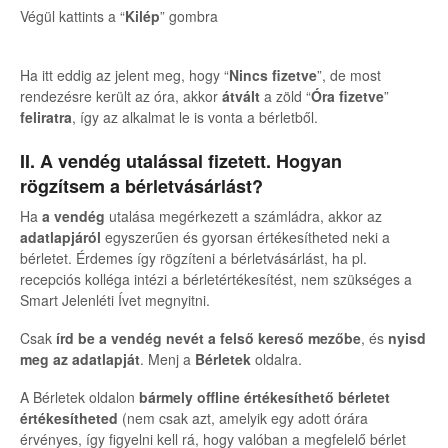
Végül kattints a “
Kilép
” gombra
Ha itt eddig az jelent meg, hogy “
Nincs fizetve
”, de most
rendezésre került az óra, akkor
átvált
a zöld “
Óra fizetve
”
feliratra
, így az alkalmat le is vonta a bérletből.
II. A vendég utalással fizetett. Hogyan
rögzítsem a bérletvásárlást?
Ha
a vendég
utalása megérkezett a számládra, akkor az
adatlapjáról
egyszerűen és gyorsan értékesítheted neki a
bérletet. Érdemes így rögzíteni a bérletvásárlást, ha pl.
recepciós kolléga intézi a bérletértékesítést, nem szükséges a
Smart Jelenléti Ívet megnyitni.
Csak
írd be a vendég nevét a felső kereső mezőbe
, és
nyisd
meg az adatlapját
. Menj a
Bérletek
oldalra.
A Bérletek oldalon
bármely offline értékesíthető bérletet
értékesítheted
(nem csak azt, amelyik egy adott órára
érvényes, így figyelni kell rá, hogy valóban a megfelelő bérlet