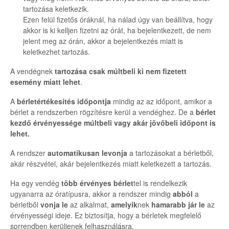
tartozása keletkezik.
Ezen felül fizetős óráknál, ha nálad úgy van beállítva, hogy
akkor is ki kelljen fizetni az órát, ha bejelentkezett, de nem
jelent meg az órán, akkor a bejelentkezés miatt is
keletkezhet tartozás.
A vendégnek
tartozása csak múltbeli ki nem fizetett
esemény miatt lehet
.
A
bérletértékesítés időpontja
mindig az az időpont, amikor a
bérlet a rendszerben rögzítésre kerül a vendéghez. De a
bérlet
kezdő érvényessége múltbeli vagy akár jövőbeli időpont is
lehet.
A rendszer
automatikusan levonja
a tartozásokat a bérletből,
akár részvétel, akár bejelentkezés miatt keletkezett a tartozás.
Ha egy vendég
több érvényes bérlet
tel is rendelkezik
ugyanarra az óratípusra, akkor a rendszer mindig
abból
a
bérletből
vonja le
az alkalmat,
amelyik
nek
hamarabb jár le
az
érvényességi ideje. Ez biztosítja, hogy a bérletek megfelelő
sorrendben kerüljenek felhasználásra.