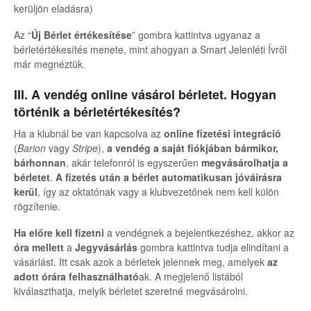
kerüljön eladásra)
Az “
Új Bérlet értékesítése
” gombra kattintva ugyanaz a
bérletértékesítés menete, mint ahogyan a Smart Jelenléti Ívről
már megnéztük.
III. A vendég online vásárol bérletet. Hogyan
történik a bérletértékesítés?
Ha a klubnál be van kapcsolva az
online fizetési integráció
(
Barion
vagy
Stripe
),
a vendég a saját fiókjában bármikor,
bárhonnan
, akár telefonról is egyszerűen
megvásárolhatja a
bérletet
.
A fizetés után a bérlet automatikusan jóváírásra
kerül
, így az oktatónak vagy a klubvezetőnek nem kell külön
rögzítenie.
Ha
előre kell fizetni
a vendégnek a bejelentkezéshez, akkor az
óra mellett
a
Jegyvásárlás
gombra kattintva tudja elindítani a
vásárlást. Itt csak azok a bérletek jelennek meg, amelyek
az
adott órára felhasználható
ak. A megjelenő listából
kiválaszthatja, melyik bérletet szeretné megvásárolni.