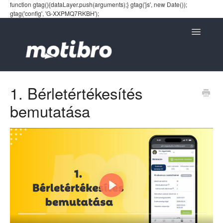
function gtag(){dataLayer.push(arguments);} gtag('js', new Date());
gtag('config', 'G-XXPMQ7RKBH');
Toggle
Navigatio
1. Bérletértékesítés
bemutatása