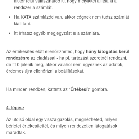
akkor felül választhatod ki, hogy melyikkel állítsa ki a
rendszer a számlát.
Ha KATA számlázód van, akkor cégnek nem tudsz számlát
kiállítani.
Itt írhatsz egyéb megjegyzést is a számlára.
Az értékesítés előtt ellenőrizheted, hogy
hány látogatás kerül
rendezésre
az eladással - ha pl. tartozást szeretnél rendezni,
de itt 0 jelenik meg, akkor valahol nem egyeznek az adatok,
érdemes újra ellenőrizni a beállításokat.
Ha minden rendben, kattints az “
Értékesít
” gombra.
4. lépés:
Az utolsó oldal egy visszaigazolás, megnézheted, milyen
bérletet értékesítettél, és milyen rendezetlen látogatások
maradtak.