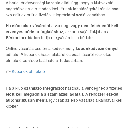
A bérlet érvényességi kezdete attól függ, hogy a klubvezető
engedélyezte-e a módosítást. Ennek lehetőségeiről részletesen
szó esik az online fizetési integrációról szóló videókban.
Ha előre akar vásárolni
a vendég,
vagy nem
feltétlenül
kell
érvényes bérlet a foglaláshoz
, akkor a saját fiókjában a
Bérleteim oldalon
tudja megvásárolni a bérletet.
Online vásárlás esetén a kedvezmény
kuponkedvezménnyel
adható. A kuponok használatáról és beállításáról részletes
útmutató és videó található a Tudástárban:
👉
Kuponok útmutató
Ha a klub
számlázó integráció
t használ, a vendégnek a
fizetés
előtt kell megadnia a számlázási adatait
. A rendszer ezeket
automatikusan menti
, így csak az első vásárlás alkalmával kell
kitölteni.