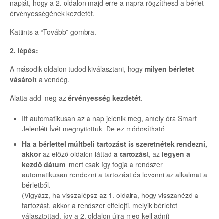
napját, hogy a 2. oldalon majd erre a napra rögzíthesd a bérlet
érvényességének kezdetét.
Kattints a “Tovább” gombra.
2. lépés:
A második oldalon tudod kiválasztani, hogy
milyen bérletet
vásárolt
a vendég.
Alatta add meg az
érvényesség kezdetét
.
Itt automatikusan az a nap jelenik meg, amely óra Smart
Jelenléti Ívét megnyitottuk. De ez módosítható.
Ha a bérlettel múltbeli tartozást is szeretnétek rendezni,
akkor
az előző oldalon láttad
a tartozás
t, az
legyen a
kezdő dátum
, mert csak így fogja a rendszer
automatikusan rendezni a tartozást és levonni az alkalmat a
bérletből.
(Vigyázz, ha visszalépsz az 1. oldalra, hogy visszanézd a
tartozást, akkor a rendszer elfelejti, melyik bérletet
választottad, így a 2. oldalon újra meg kell adni)