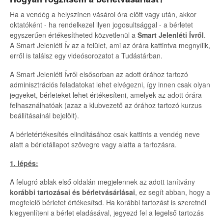
Ha a vendég a helyszínen vásárol óra előtt vagy után, akkor
oktatóként - ha rendelkezel ilyen jogosultsággal - a bérletet
egyszerűen értékesítheted közvetlenül a
Smart Jelenléti Ívről
.
A Smart Jelenléti Ív az a felület, ami az órára kattintva megnyílik,
erről is találsz egy videósorozatot a Tudástárban.
A Smart Jelenléti Ívről elsősorban az adott órához tartozó
adminisztrációs feladatokat lehet elvégezni, így innen csak olyan
jegyeket, bérleteket lehet értékesíteni, amelyek az adott órára
felhasználhatóak (azaz a klubvezető az órához tartozó kurzus
beállításainál bejelölt).
A bérletértékesítés elindításához csak kattints a vendég neve
alatt a bérletállapot szövegre vagy alatta a tartozásra.
1. lépés:
A felugró ablak első oldalán megjelennek az adott tanítvány
korábbi tartozásai és bérletvásárlásai
, ez segít abban, hogy a
megfelelő bérletet értékesítsd. Ha korábbi tartozást is szeretnél
kiegyenlíteni a bérlet eladásával, jegyezd fel a legelső tartozás