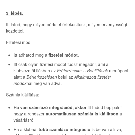
3. lépés:
Itt látod, hogy milyen bérletet értékesítesz, milyen érvényességi
kezdettel.
Fizetési mód:
Itt adhatod meg a
fizetési módot
.
Itt csak olyan fizetési módot tudsz megadni, ami a
klubvezetői fiókban az
Erőforrásaim -› Beállítások
menüpont
alatt a
Bérletkezelésen
belül az
Alkalmazott fizetési
módok
nál meg van adva.
Számla kiállítása:
Ha van számlázó integrációd
,
akkor
itt tudod bepipálni,
hogy a rendszer
automatikusan számlát is kiállítson
a
vásárlásról.
Ha a klubnál
több számlázó integráció
is be van állítva,