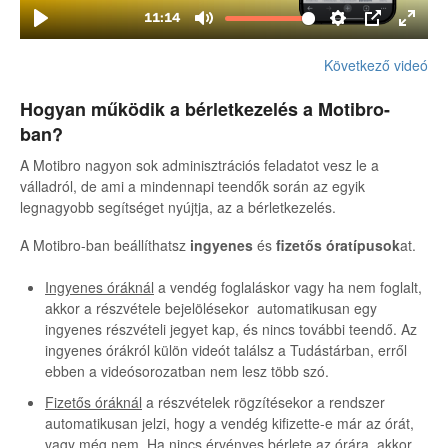
Következő videó
Hogyan működik a bérletkezelés a Motibro-
ban?
A Motibro nagyon sok adminisztrációs feladatot vesz le a
válladról, de ami a mindennapi teendők során az egyik
legnagyobb segítséget nyújtja, az a bérletkezelés.
A Motibro-ban beállíthatsz
ingyenes
és
fizetős
óratípusok
at.
Ingyenes óráknál
a vendég foglaláskor vagy ha nem foglalt,
akkor a részvétele bejelölésekor automatikusan egy
ingyenes részvételi jegyet kap, és nincs további teendő. Az
ingyenes órákról külön videót találsz a Tudástárban, erről
ebben a videósorozatban nem lesz több szó.
Fizetős óráknál
a részvételek rögzítésekor a rendszer
automatikusan jelzi, hogy a vendég kifizette-e már az órát,
vagy még nem. Ha nincs érvényes bérlete az órára, akkor