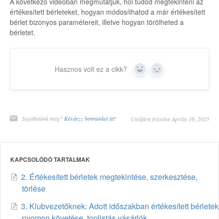
A következő videóban megmutatjuk, hol tudod megtekinteni az
értékesített bérleteket, hogyan módosíthatod a már értékesített
bérlet bizonyos paramétereit, illetve hogyan törölheted a
bérletet.
Hasznos volt ez a cikk?
Yes
No
Segíthetünk még?
Kérdezz bennünket itt!
Utoljára frissítve Április 16, 2025
KAPCSOLÓDÓ TARTALMAK
2. Értékesített bérletek megtekintése, szerkesztése,
törlése
3. Klubvezetőknek: Adott időszakban értékesített bérletek
nyomon követése, toplistás vásárlók