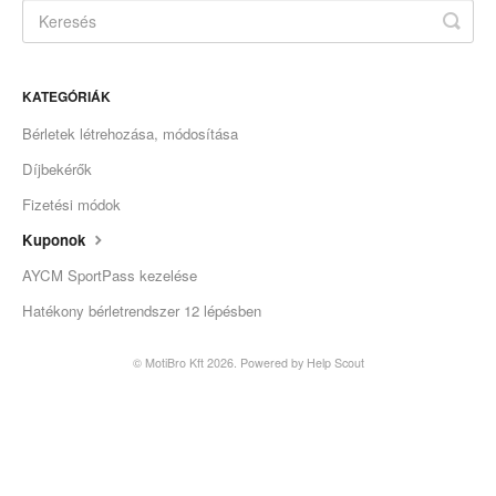
KATEGÓRIÁK
Bérletek létrehozása, módosítása
Díjbekérők
Fizetési módok
Kuponok
AYCM SportPass kezelése
Hatékony bérletrendszer 12 lépésben
© MotiBro Kft 2026.
Powered by
Help Scout