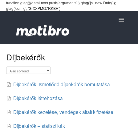
function gtag(){dataLayer.push(arguments);} gtag('js', new Date());
gtag('config', 'G-XXPMQ7RKBH');
Toggle
Navigatio
Díjbekérők
Díjbekérők, ismétlődő díjbekérők bemutatása
Díjbekérők létrehozása
Díjbekérők kezelése, vendégek általi kifizetése
Díjbekérők – statisztikák