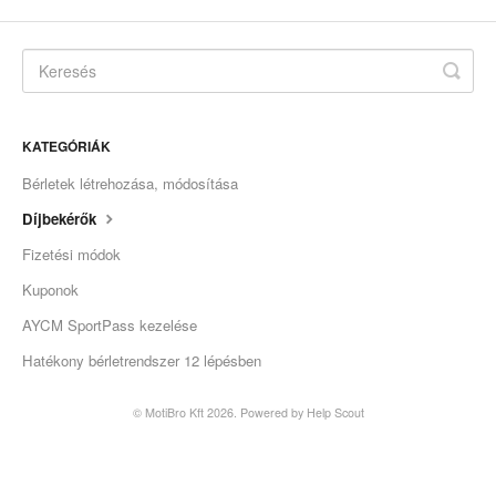
KATEGÓRIÁK
Bérletek létrehozása, módosítása
Díjbekérők
Fizetési módok
Kuponok
AYCM SportPass kezelése
Hatékony bérletrendszer 12 lépésben
© MotiBro Kft 2026.
Powered by
Help Scout