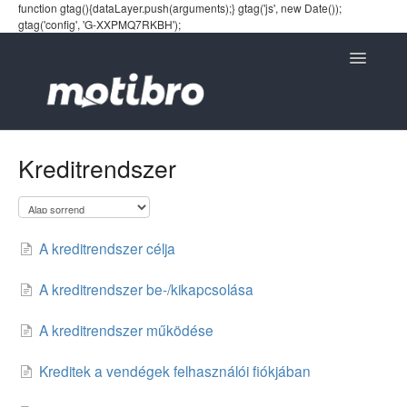
function gtag(){dataLayer.push(arguments);} gtag('js', new Date());
gtag('config', 'G-XXPMQ7RKBH');
Toggle
Navigatio
Kreditrendszer
A kreditrendszer célja
A kreditrendszer be-/kikapcsolása
A kreditrendszer működése
Kreditek a vendégek felhasználói fiókjában