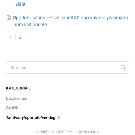
listája
Sportolói szűrések: az elmúlt 30 nap valamelyik órájára
nem volt bérlete
1
2
KATEGÓRIÁK
Edző/oktató
Szülők
Tanítvány/sportoló/vendég
© MotiBro Kft 2026.
Powered by
Help Scout