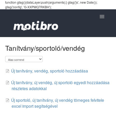
function gtag(){dataLayer.push(arguments);} gtag('js', new Date());
gtag('config', 'G-XXPMQ7RKBH');
Toggle
Navigatio
Tanítvány/sportoló/vendég
Új tanítvány, vendég, sportoló hozzáadása
Új tanítvány, új vendég, új sportoló egyedi hozzáadása
részletes adatokkal
Új sportoló, új tanítvány, új vendég tömeges felvitele
excel import segítségével